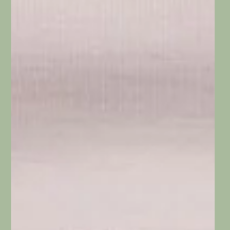
Emagrecimento
Hipotireoidismo engorda? Quando
problema na tireoide não deixa
emagrecer
Entenda se hipotireoidismo engorda de verdade, como
afeta o emagrecimento e o que fazer para corrigir o
problema.