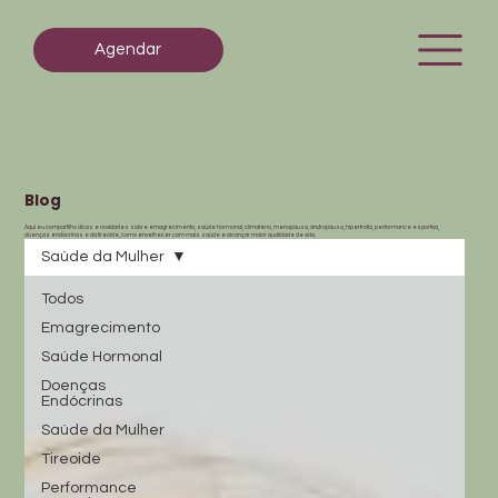
Agendar
Blog
Aqui eu compartilho dicas e novidades sobre emagrecimento, saúde hormonal, climatério, menopausa, andropausa, hipertrofia, performance esportiva,
doenças endócrinas e da tireoide, como envelhecer com mais saúde e alcançar maior qualidade de vida.
Saúde da Mulher
Todos
Emagrecimento
Saúde Hormonal
Doenças
Endócrinas
Saúde da Mulher
Tireoide
Performance