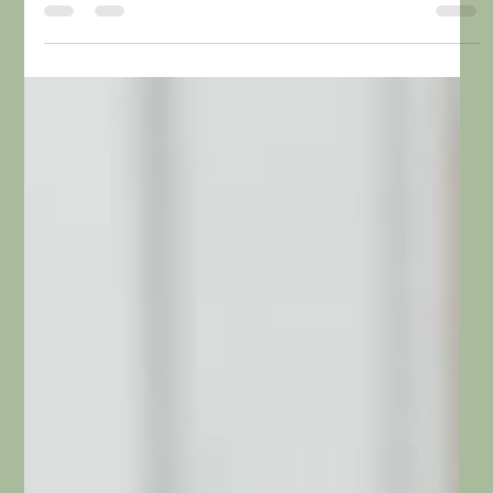
Caneta emagrecedora mensal
berobenatida: vantagens e
desvantagens dessa nova
medicação
A caneta emagrecedora mensal pode ser uma solução
para você não abandonar seu tratamento para emagrecer.
Entenda mais sobre ela!