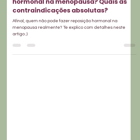
Dra. Daniela Russo
26 de mai.
Saúde Hormonal
Quem não pode fazer reposição
hormonal na menopausa? Quais as
contraindicações absolutas?
Afinal, quem não pode fazer reposição hormonal na
menopausa realmente? Te explico com detalhes neste
artigo ;)