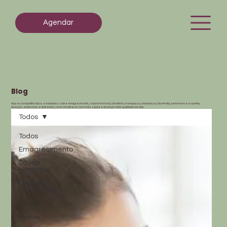
Agendar
Blog
Aqui eu compartilho dicas e novidades sobre emagrecimento, saúde hormonal, climatério, menopausa, andropausa, hipertrofia, performance esportiva,
doenças endócrinas e da tireoide, como envelhecer com mais saúde e alcançar maior qualidade de vida.
Todos
Todos
Emagrecimento
Saúde
Hormonal
Doenças
Endócrinas
Saúde
da
Mulher