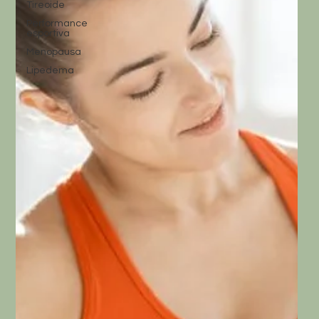
Tireoide
Performance
esportiva
Menopausa
Lipedema