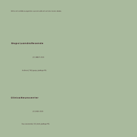
Entre em contato ou agende sua consulta em um dos locais abaixo.
Grupo Luandra Resende
(31) 99507-3535
Av. Brasil, 760, Iguaçu, Ipatinga-MG
Clínica Neurocenter
(31) 3822-3535
Rua Jacarandá, 120, Horto, Ipatinga-MG