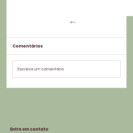
Comentários
Escreva um comentário
Efeitos colaterais da caneta
emagrecedora: o que é normal e o
que preocupa?
Entre em contato